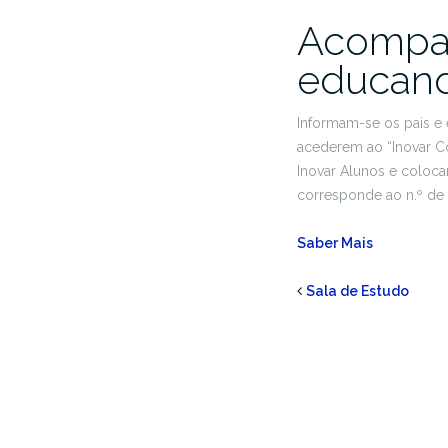
Acompan
educan
Informam-se os pais e 
acederem ao “Inovar Con
Inovar Alunos e coloca
corresponde ao n.º de 
Saber Mais
Sala de Estudo