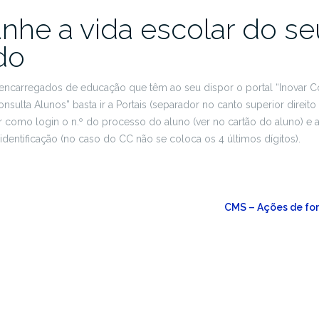
he a vida escolar do se
do
encarregados de educação que têm ao seu dispor o portal “Inovar Co
sulta Alunos” basta ir a Portais (separador no canto superior direito
r como login o n.º do processo do aluno (ver no cartão do aluno) e 
identificação (no caso do CC não se coloca os 4 últimos dígitos).
CMS – Ações de f