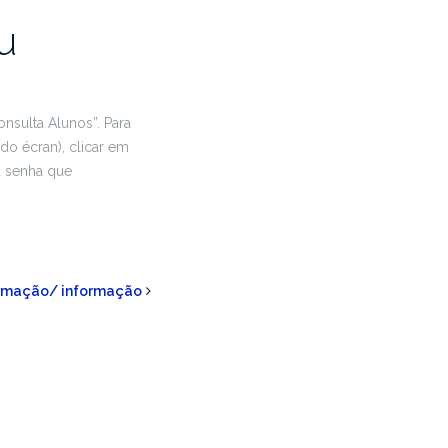
u
nsulta Alunos”. Para
 do écran), clicar em
a senha que
ormação/ informação