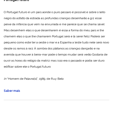
Portugal Futuro
O Portugal futuro é um país
aonde o puro pássaro é possível
e sobre o leito
negro do asfalto da estrada
as profundas crianças desenharão a giz
esse
peixe da infância que vem na enxurrada
e me parece que se chama sável
Mas desenhem elas o que desenharem
é essa a forma do meu país
e lhe
chamem elas o que lhe chamarem
Portugal será e lá serei feliz
Poderá ser
pequeno como este
ter a oeste o mar e a Espanha a leste
tudo nele será novo
desde os ramos à raiz
À sombra dos plátanos as crianças dançarão
e na
avenida que houver à beira-mar
pode o tempo mudar será verão
Gostaria de
ouvir as horas do relógio da matriz
mas isso era o passado e podia ser duro
edificar sobre ele o Portugal futuro
in
“Homem de Palavra[s]”, 1969, de Ruy Belo
Saber mais