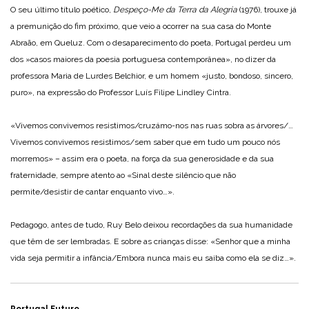
O seu último título poético,
Despeço-Me da Terra da Alegria
(1976), trouxe já
a premunição do fim próximo, que veio a ocorrer na sua casa do Monte
Abraão, em Queluz. Com o desaparecimento do poeta, Portugal perdeu um
dos »casos maiores da poesia portuguesa contemporânea», no dizer da
professora Maria de Lurdes Belchior, e um homem «justo, bondoso, sincero,
puro», na expressão do Professor Luís Filipe Lindley Cintra.
«Vivemos convivemos resistimos/cruzámo-nos nas ruas sobra as árvores/…
Vivemos convivemos resistimos/sem saber que em tudo um pouco nós
morremos» – assim era o poeta, na força da sua generosidade e da sua
fraternidade, sempre atento ao «Sinal deste silêncio que não
permite/desistir de cantar enquanto vivo…».
Pedagogo, antes de tudo, Ruy Belo deixou recordações da sua humanidade
que têm de ser lembradas. E sobre as crianças disse: «Senhor que a minha
vida seja permitir a infância/Embora nunca mais eu saiba como ela se diz…».