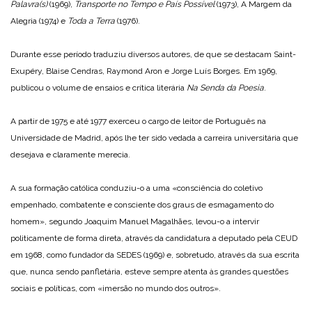
Palavra(s)
(1969),
Transporte no Tempo e País Possível
(1973), A Margem da
Alegria (1974) e
Toda a Terra
(1976).
Durante esse período traduziu diversos autores, de que se destacam Saint-
Exupéry, Blaise Cendras, Raymond Aron e Jorge Luís Borges. Em 1969,
publicou o volume de ensaios e crítica literária
Na Senda da Poesia
.
A partir de 1975 e até 1977 exerceu o cargo de leitor de Português na
Universidade de Madrid, após lhe ter sido vedada a carreira universitária que
desejava e claramente merecia.
A sua formação católica conduziu-o a uma «consciência do coletivo
empenhado, combatente e consciente dos graus de esmagamento do
homem», segundo Joaquim Manuel Magalhães, levou-o a intervir
politicamente de forma direta, através da candidatura a deputado pela CEUD
em 1968, como fundador da SEDES (1969) e, sobretudo, através da sua escrita
que, nunca sendo panfletária, esteve sempre atenta às grandes questões
sociais e políticas, com «imersão no mundo dos outros».