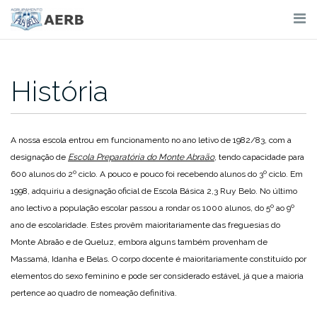
Skip
to
content
História
A nossa escola entrou em funcionamento no ano letivo de 1982/83, com a
designação de
Escola Preparatória do Monte Abraão
, tendo capacidade para
600 alunos do 2º ciclo. A pouco e pouco foi recebendo alunos do 3º ciclo. Em
1998, adquiriu a designação oficial de Escola Básica 2,3 Ruy Belo. No último
ano lectivo a população escolar passou a rondar os 1000 alunos, do 5º ao 9º
ano de escolaridade. Estes provêm maioritariamente das freguesias do
Monte Abraão e de Queluz, embora alguns também provenham de
Massamá, Idanha e Belas.
O corpo docente é maioritariamente constituído por
elementos do sexo feminino e pode ser considerado estável, já que a maioria
pertence ao quadro de nomeação definitiva.